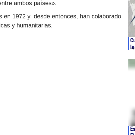
 entre ambos países».
os en 1972 y, desde entonces, han colaborado
icas y humanitarias.
Cu
la
ag
Es