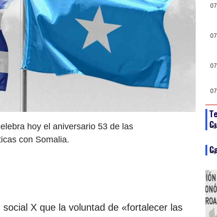
07
07
07
07
Te
C
lebra hoy el aniversario 53 de las
ag
ticas con Somalia.
Ca
ag
d social X que la voluntad de «fortalecer las