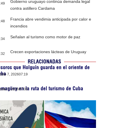
Gobierno uruguayo continúa demanda legal
:49
contra astillero Cardama
Francia abre vendimia anticipada por calor e
:48
incendios
Señalan al turismo como motor de paz
:34
Crecen exportaciones lácteas de Uruguay
:32
RELACIONADAS
soros que Holguín guarda en el oriente de
uba
osto 7, 2026
07:19
magüey en la ruta del turismo de Cuba
osto 7, 2026
07:03