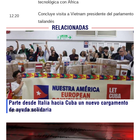
tecnológica con África
Concluye visita a Vietnam presidente del parlamento
12:20
tailandés
RELACIONADAS
Parte desde Italia hacia Cuba un nuevo cargamento
de ayuda solidaria
agosto 7, 2026
04:12