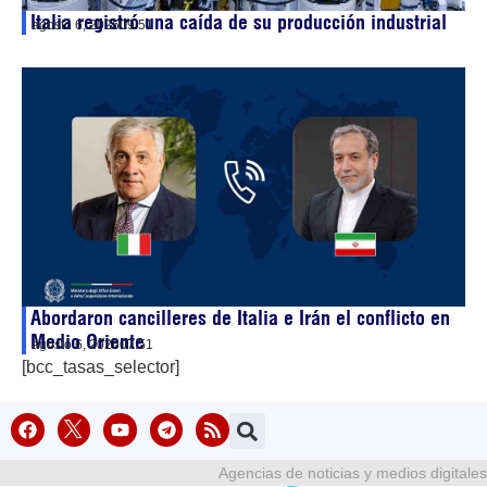
Italia registró una caída de su producción industrial
agosto 6, 2026
09:51
Abordaron cancilleres de Italia e Irán el conflicto en
Medio Oriente
agosto 6, 2026
07:51
[bcc_tasas_selector]
Agencias de noticias y medios digitales