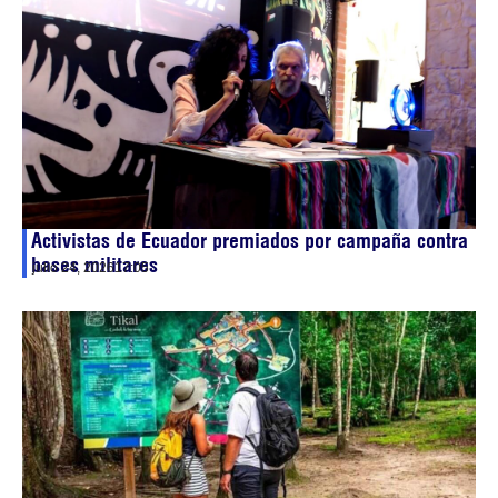
Activistas de Ecuador premiados por campaña contra
bases militares
julio 24, 2026
17:05