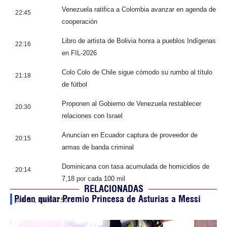
Venezuela ratifica a Colombia avanzar en agenda de
22:45
cooperación
Libro de artista de Bolivia honra a pueblos Indígenas
22:16
en FIL-2026
Colo Colo de Chile sigue cómodo su rumbo al título
21:18
de fútbol
Proponen al Gobierno de Venezuela restablecer
20:30
relaciones con Israel
Anuncian en Ecuador captura de proveedor de
20:15
armas de banda criminal
Dominicana con tasa acumulada de homicidios de
20:14
7,18 por cada 100 mil
RELACIONADAS
Piden quitar Premio Princesa de Asturias a Messi
julio 30, 2026
07:50