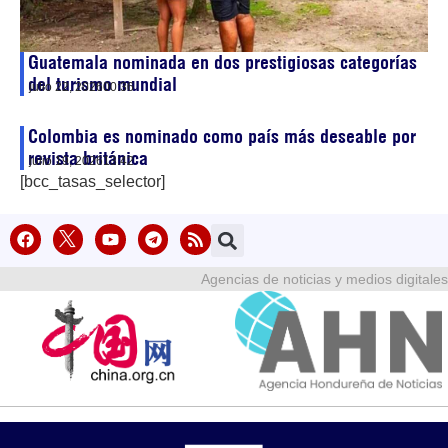
Guatemala nominada en dos prestigiosas categorías
del turismo mundial
julio 22, 2026
00:36
Colombia es nominado como país más deseable por
revista británica
julio 19, 2026
13:42
[bcc_tasas_selector]
Agencias de noticias y medios digitales