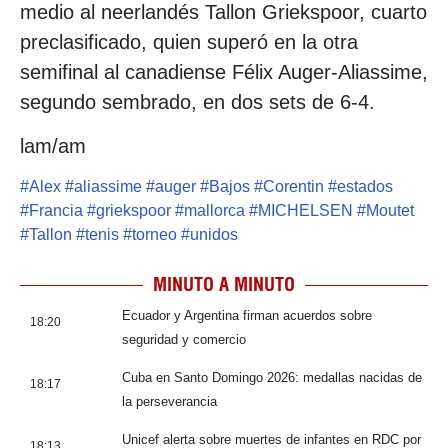
medio al neerlandés Tallon Griekspoor, cuarto
preclasificado, quien superó en la otra
semifinal al canadiense Félix Auger-Aliassime,
segundo sembrado, en dos sets de 6-4.
lam/am
#
Alex
#
aliassime
#
auger
#
Bajos
#
Corentin
#
estados
#
Francia
#
griekspoor
#
mallorca
#
MICHELSEN
#
Moutet
#
Tallon
#
tenis
#
torneo
#
unidos
MINUTO A MINUTO
Ecuador y Argentina firman acuerdos sobre
18:20
seguridad y comercio
Cuba en Santo Domingo 2026: medallas nacidas de
18:17
la perseverancia
Unicef alerta sobre muertes de infantes en RDC por
18:13