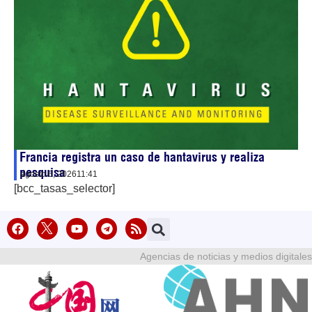
Francia registra un caso de hantavirus y realiza
pesquisa
agosto 6, 2026
11:41
[bcc_tasas_selector]
Agencias de noticias y medios digitales