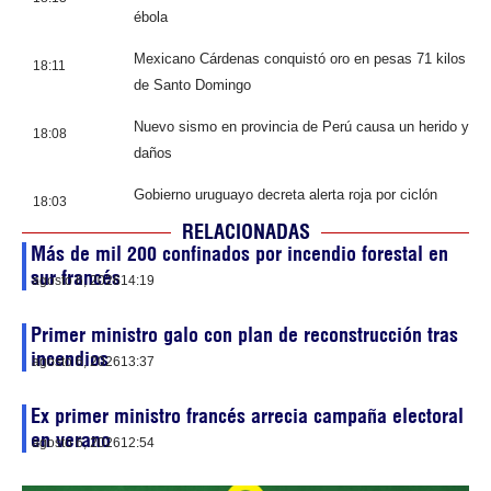
ébola
Mexicano Cárdenas conquistó oro en pesas 71 kilos
18:11
de Santo Domingo
Nuevo sismo en provincia de Perú causa un herido y
18:08
daños
Gobierno uruguayo decreta alerta roja por ciclón
18:03
RELACIONADAS
Más de mil 200 confinados por incendio forestal en
sur francés
agosto 6, 2026
14:19
Primer ministro galo con plan de reconstrucción tras
incendios
agosto 6, 2026
13:37
Ex primer ministro francés arrecia campaña electoral
en verano
agosto 6, 2026
12:54