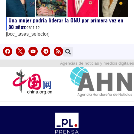
Una mujer podría liderar la ONU por primera vez en
80 años
julio 31, 2026
11:12
[bcc_tasas_selector]
Agencias de noticias y medios digitales