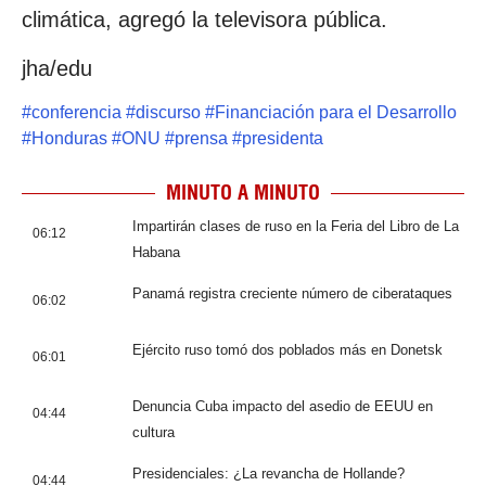
climática, agregó la televisora pública.
jha/edu
#
conferencia
#
discurso
#
Financiación para el Desarrollo
#
Honduras
#
ONU
#
prensa
#
presidenta
MINUTO A MINUTO
Impartirán clases de ruso en la Feria del Libro de La
06:12
Habana
Panamá registra creciente número de ciberataques
06:02
Ejército ruso tomó dos poblados más en Donetsk
06:01
Denuncia Cuba impacto del asedio de EEUU en
04:44
cultura
Presidenciales: ¿La revancha de Hollande?
04:44