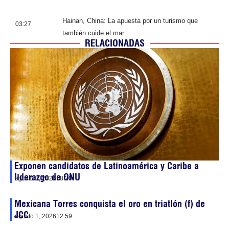
Hainan, China: La apuesta por un turismo que
03:27
también cuide el mar
RELACIONADAS
Exponen candidatos de Latinoamérica y Caribe a
liderazgo de ONU
agosto 3, 2026
18:20
Mexicana Torres conquista el oro en triatlón (f) de
JCC
agosto 1, 2026
12:59