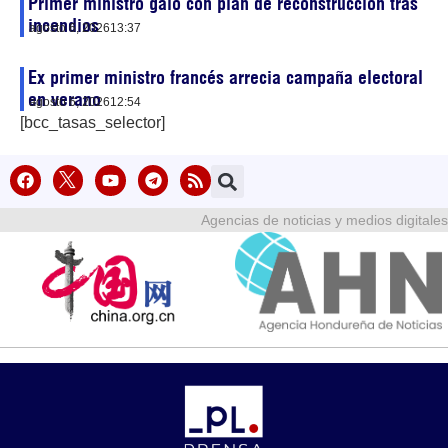
Primer ministro galo con plan de reconstrucción tras
incendios
agosto 6, 2026
13:37
Ex primer ministro francés arrecia campaña electoral
en verano
agosto 6, 2026
12:54
[bcc_tasas_selector]
Agencias de noticias y medios digitales