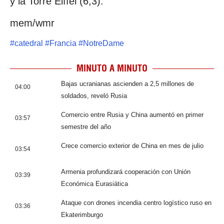
y la Torre Eiffel (6,3).
mem/wmr
#
catedral
#
Francia
#
NotreDame
MINUTO A MINUTO
Bajas ucranianas ascienden a 2,5 millones de
04:00
soldados, reveló Rusia
Comercio entre Rusia y China aumentó en primer
03:57
semestre del año
Crece comercio exterior de China en mes de julio
03:54
Armenia profundizará cooperación con Unión
03:39
Económica Eurasiática
Ataque con drones incendia centro logístico ruso en
03:36
Ekaterimburgo