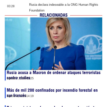
Rusia declara indeseable a la ONG Human Rights
03:28
Foundation
RELACIONADAS
Rusia acusa a Macron de ordenar ataques terroristas
contra civiles
agosto 7, 2026
03:25
Más de mil 200 confinados por incendio forestal en
sur francés
agosto 6, 2026
14:19