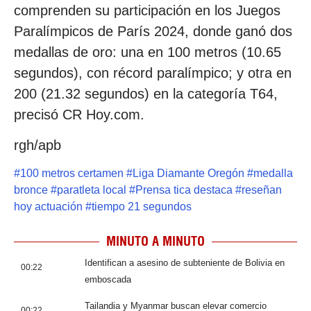
comprenden su participación en los Juegos
Paralímpicos de París 2024, donde ganó dos
medallas de oro: una en 100 metros (10.65
segundos), con récord paralímpico; y otra en
200 (21.32 segundos) en la categoría T64,
precisó CR Hoy.com.
rgh/apb
#
100 metros certamen
#
Liga Diamante Oregón
#
medalla
bronce
#
paratleta local
#
Prensa tica destaca
#
reseñan
hoy actuación
#
tiempo 21 segundos
MINUTO A MINUTO
Identifican a asesino de subteniente de Bolivia en
00:22
emboscada
Tailandia y Myanmar buscan elevar comercio
00:22