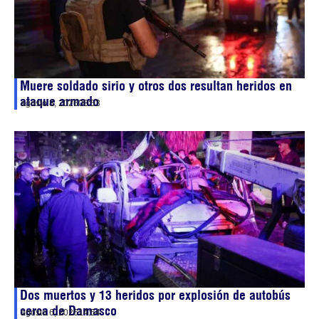
Muere soldado sirio y otros dos resultan heridos en
ataque armado
agosto 8, 2026
08:53
Dos muertos y 13 heridos por explosión de autobús
cerca de Damasco
agosto 6, 2026
14:54