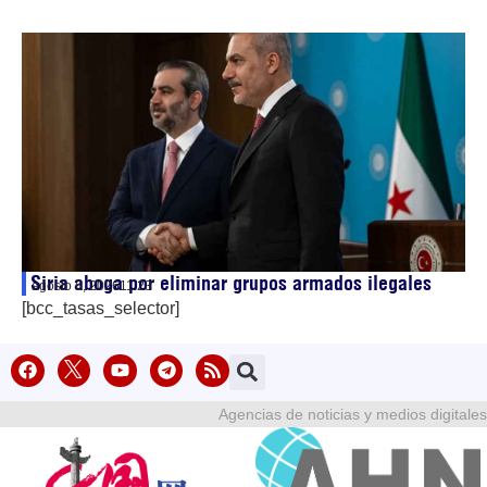
Siria aboga por eliminar grupos armados ilegales
agosto 6, 2026
11:23
[bcc_tasas_selector]
Agencias de noticias y medios digitales