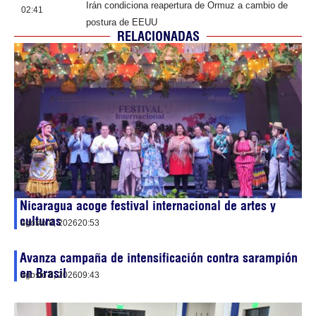
Irán condiciona reapertura de Ormuz a cambio de
02:41
postura de EEUU
RELACIONADAS
Nicaragua acoge festival internacional de artes y
culturas
agosto 8, 2026
20:53
Avanza campaña de intensificación contra sarampión
en Brasil
agosto 8, 2026
09:43