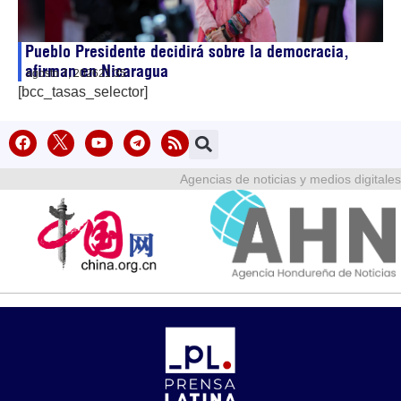
Pueblo Presidente decidirá sobre la democracia,
afirman en Nicaragua
agosto 7, 2026
21:35
[bcc_tasas_selector]
Agencias de noticias y medios digitales