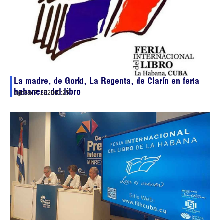
La madre, de Gorki, La Regenta, de Clarín en feria
habanera del libro
agosto 7, 2026
00:25