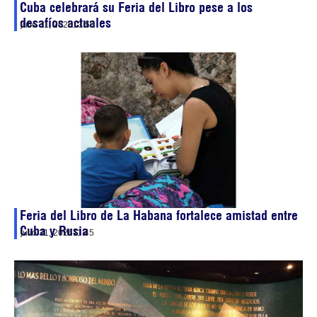
Cuba celebrará su Feria del Libro pese a los
desafíos actuales
julio 31, 2026
13:50
Feria del Libro de La Habana fortalece amistad entre
Cuba y Rusia
julio 31, 2026
11:45