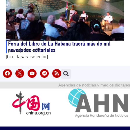
Feria del Libro de La Habana traerá más de mil
novedades editoriales
julio 30, 2026
14:15
[bcc_tasas_selector]
Agencias de noticias y medios digitales