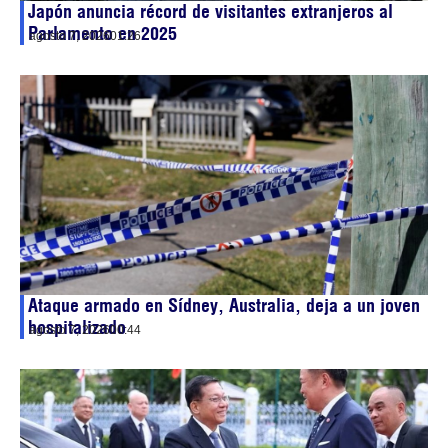
Japón anuncia récord de visitantes extranjeros al
Parlamento en 2025
agosto 7, 2026
01:26
Ataque armado en Sídney, Australia, deja a un joven
hospitalizado
agosto 7, 2026
00:44