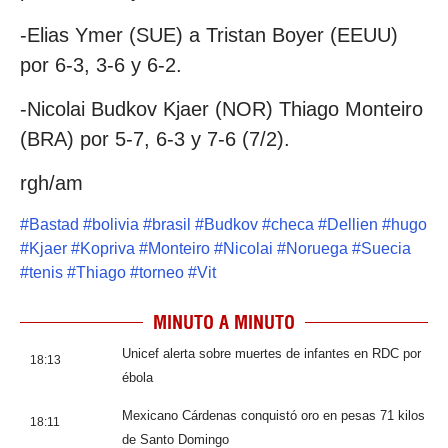
-Elias Ymer (SUE) a Tristan Boyer (EEUU)
por 6-3, 3-6 y 6-2.
-Nicolai Budkov Kjaer (NOR) Thiago Monteiro
(BRA) por 5-7, 6-3 y 7-6 (7/2).
rgh/am
#
Bastad
#
bolivia
#
brasil
#
Budkov
#
checa
#
Dellien
#
hugo
#
Kjaer
#
Kopriva
#
Monteiro
#
Nicolai
#
Noruega
#
Suecia
#
tenis
#
Thiago
#
torneo
#
Vit
MINUTO A MINUTO
Unicef alerta sobre muertes de infantes en RDC por
18:13
ébola
Mexicano Cárdenas conquistó oro en pesas 71 kilos
18:11
de Santo Domingo