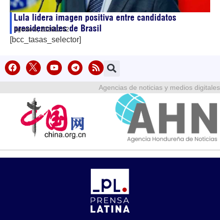
Lula lidera imagen positiva entre candidatos
presidenciales de Brasil
agosto 6, 2026
12:52
[bcc_tasas_selector]
Agencias de noticias y medios digitales