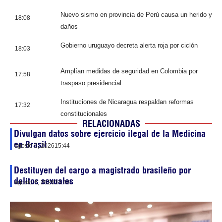
Nuevo sismo en provincia de Perú causa un herido y
18:08
daños
Gobierno uruguayo decreta alerta roja por ciclón
18:03
Amplían medidas de seguridad en Colombia por
17:58
traspaso presidencial
Instituciones de Nicaragua respaldan reformas
17:32
constitucionales
RELACIONADAS
Divulgan datos sobre ejercicio ilegal de la Medicina
en Brasil
agosto 6, 2026
15:44
Destituyen del cargo a magistrado brasileño por
delitos sexuales
agosto 6, 2026
14:48