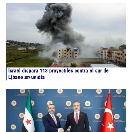
Israel dispara 113 proyectiles contra el sur de
Líbano en un día
agosto 6, 2026
11:01