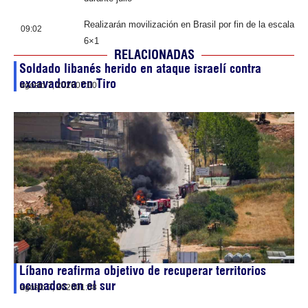
Realizarán movilización en Brasil por fin de la escala
09:02
6×1
RELACIONADAS
Soldado libanés herido en ataque israelí contra
excavadora en Tiro
agosto 7, 2026
07:00
Líbano reafirma objetivo de recuperar territorios
ocupados en el sur
agosto 7, 2026
01:58