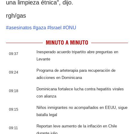
una limpieza étnica”, dijo.
rgh/gas
#
asesinatos
#
gaza
#
Israel
#
ONU
MINUTO A MINUTO
Inesperado acuerdo tripartito abre preguntas en
09:37
Levante
Programa de arteterapia para recuperación de
09:24
adicciones en Dominicana
Dominicana fortalece lucha contra hepatitis virales
09:18
con alianza
Niños inmigrantes no acompañados en EEUU, sigue
09:15
batalla legal
Reportan leve aumento de la inflación en Chile
09:11
durante julio