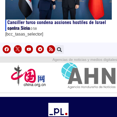
Canciller turco condena acciones hostiles de Israel
contra Siria
agosto 6, 2026
10:58
[bcc_tasas_selector]
Agencias de noticias y medios digitales