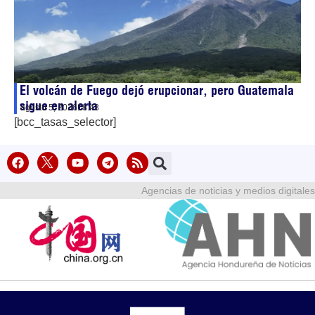
El volcán de Fuego dejó erupcionar, pero Guatemala
sigue en alerta
agosto 5, 2026
18:43
[bcc_tasas_selector]
Agencias de noticias y medios digitales