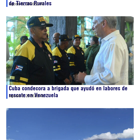
de Tierras Rurales
agosto 6, 2026
01:00
Cuba condecora a brigada que ayudó en labores de
rescate en Venezuela
agosto 5, 2026
21:41