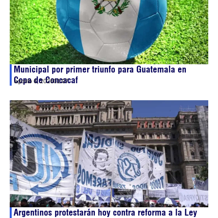
Municipal por primer triunfo para Guatemala en
Copa de Concacaf
agosto 6, 2026
01:07
Argentinos protestarán hoy contra reforma a la Ley