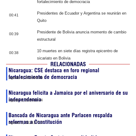
fortalecimiento de democracia
Presidentes de Ecuador y Argentina se reunirán en
00:41
Quito
Presidente de Bolivia anuncia momento de cambio
00:39
estructural
10 muertes en siete días registra epicentro de
00:38
sicariato en Bolivia
RELACIONADAS
Nicaragua: CSE destaca en foro regional
fortalecimiento de democracia
agosto 6, 2026
00:46
Nicaragua felicita a Jamaica por el aniversario de su
independencia
agosto 5, 2026
18:04
Bancada de Nicaragua ante Parlacen respalda
reformas a Constitución
agosto 5, 2026
17:17