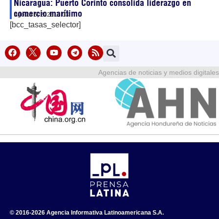
Nicaragua: Puerto Corinto consolida liderazgo en
comercio marítimo
agosto 5, 2026
15:03
[bcc_tasas_selector]
Agencias de noticias y medios digitales
© 2016-2026 Agencia Informativa Latinoamericana S.A.