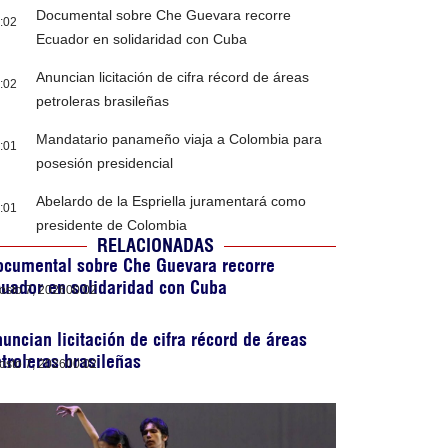
Documental sobre Che Guevara recorre
:02
Ecuador en solidaridad con Cuba
Anuncian licitación de cifra récord de áreas
:02
petroleras brasileñas
Mandatario panameño viaja a Colombia para
:01
posesión presidencial
Abelardo de la Espriella juramentará como
:01
presidente de Colombia
RELACIONADAS
ocumental sobre Che Guevara recorre
uador en solidaridad con Cuba
osto 7, 2026
00:02
uncian licitación de cifra récord de áreas
troleras brasileñas
osto 7, 2026
00:02