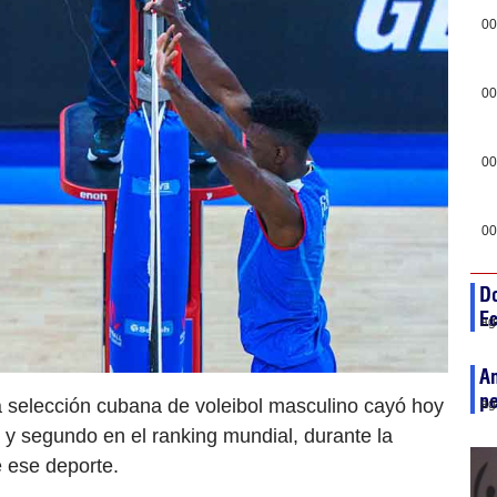
00
00
00
00
D
Ec
ag
An
pe
a selección cubana de voleibol masculino cayó hoy
ag
co y segundo en el ranking mundial, durante la
 ese deporte.