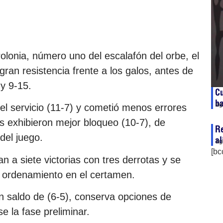
lonia, número uno del escalafón del orbe, el
 gran resistencia frente a los galos, antes de
y 9-15.
Cu
ba
ag
el servicio (11-7) y cometió menos errores
os exhibieron mejor bloqueo (10-7), de
Re
del juego.
al
ag
[bc
n a siete victorias con tres derrotas y se
l ordenamiento en el certamen.
n saldo de (6-5), conserva opciones de
e la fase preliminar.