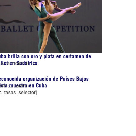
ba brilla con oro y plata en certamen de
llet en Sudáfrica
osto 6, 2026
21:44
conocida organización de Países Bajos
ista muestra en Cuba
osto 6, 2026
20:57
c_tasas_selector]