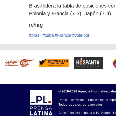
Brasil lidera la tabla de posiciones co
Polonia y Francia (7-3), Japón (7-4).
ro/nrg
#
brasil
#
cuba
#
Francia
#
voleibol
© 2016-2026 Agencia Informativa Lati
Radio – Televisión – Publicaciones impre
Todos los derechos reservados.
Calle E No.454 esquina a 19, Vedado, 