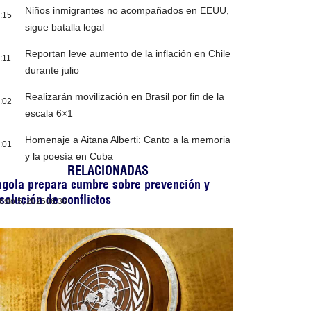
Niños inmigrantes no acompañados en EEUU,
:15
sigue batalla legal
Reportan leve aumento de la inflación en Chile
:11
durante julio
Realizarán movilización en Brasil por fin de la
:02
escala 6×1
Homenaje a Aitana Alberti: Canto a la memoria
:01
y la poesía en Cuba
RELACIONADAS
gola prepara cumbre sobre prevención y
solución de conflictos
osto 5, 2026
06:30