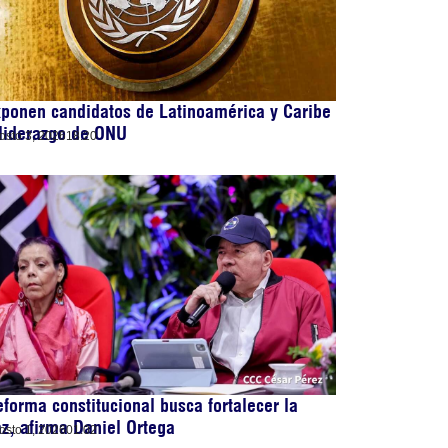
ponen candidatos de Latinoamérica y Caribe
liderazgo de ONU
osto 3, 2026
18:20
forma constitucional busca fortalecer la
z, afirma Daniel Ortega
osto 1, 2026
01:02