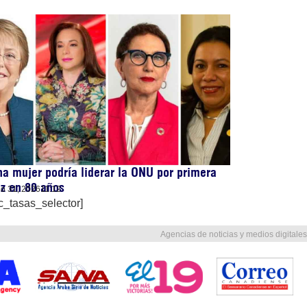
a mujer podría liderar la ONU por primera
z en 80 años
lio 31, 2026
11:12
c_tasas_selector]
Agencias de noticias y medios digitales