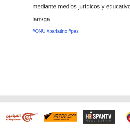
mediante medios jurídicos y educativ
lam/ga
#
ONU
#
parlatino
#
paz