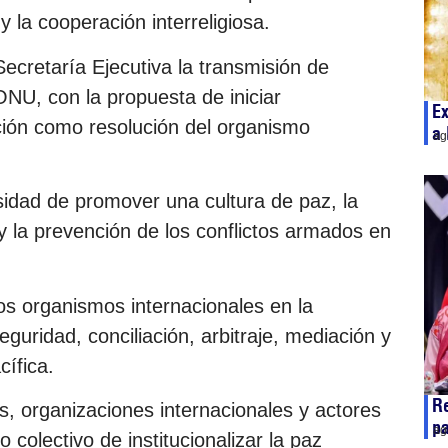
y la cooperación interreligiosa.
Secretaría Ejecutiva la transmisión de
NU, con la propuesta de iniciar
Ex
ción como resolución del organismo
a 
ag
sidad de promover una cultura de paz, la
 la prevención de los conflictos armados en
los organismos internacionales en la
guridad, conciliación, arbitraje, mediación y
cífica.
Re
, organizaciones internacionales y actores
pa
ag
o colectivo de institucionalizar la paz