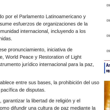
09
o por el Parlamento Latinoamericano y
09
resume esfuerzos de organizaciones de la
comunidad internacional, incluyendo a los
09
nidas.
ese pronunciamiento, iniciativa de
09
, World Peace y Restoration of Light
umento jurídico internacional para la paz,
An
re
ag
blece entre sus bases, la prohibición del uso
 pacífica de disputas.
rantizar la libertad de religión y el
omo difundir una cultura de paz mediante la