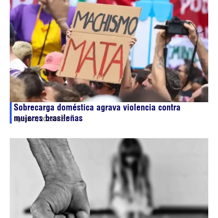
Sobrecarga doméstica agrava violencia contra
mujeres brasileñas
agosto 7, 2026
08:57