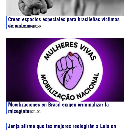
Crean espacios especiales para brasileñas víctimas
de violencia
agosto 5, 2026
08:56
Movilizaciones en Brasil exigen criminalizar la
misoginia
agosto 2, 2026
21:01
Janja afirma que las mujeres reelegirán a Lula en