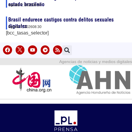
estado brasileño
agosto 7, 2026
08:37
Brasil endurece castigos contra delitos sexuales
digitales
agosto 7, 2026
08:30
[bcc_tasas_selector]
Agencias de noticias y medios digitales