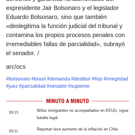
expresidente Jair Bolsonaro y el legislador
Eduardo Bolsonaro, sino que también
«deslegitima la función judicial del tribunal y
contamina los propios procesos penales con
irremediables fallas de parcialidad», subrayó
el senador. /
arc/ocs
#
bolsonaro
#
brasil
#
demanda
#
destituir
#
hijo
#
inregridad
#
juez
#
parcialidad
#
senador
#
supremo
MINUTO A MINUTO
Niños inmigrantes no acompañados en EEUU, sigue
09:15
batalla legal
Reportan leve aumento de la inflación en Chile
09:11