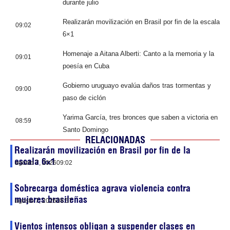
durante julio
Realizarán movilización en Brasil por fin de la escala
09:02
6×1
Homenaje a Aitana Alberti: Canto a la memoria y la
09:01
poesía en Cuba
Gobierno uruguayo evalúa daños tras tormentas y
09:00
paso de ciclón
Yarima García, tres bronces que saben a victoria en
08:59
Santo Domingo
RELACIONADAS
Realizarán movilización en Brasil por fin de la
escala 6×1
agosto 7, 2026
09:02
Sobrecarga doméstica agrava violencia contra
mujeres brasileñas
agosto 7, 2026
08:57
Vientos intensos obligan a suspender clases en