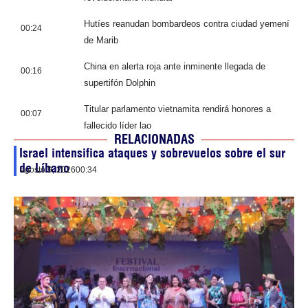
Hutíes reanudan bombardeos contra ciudad yemení
00:24
de Marib
China en alerta roja ante inminente llegada de
00:16
supertifón Dolphin
Titular parlamento vietnamita rendirá honores a
00:07
fallecido líder lao
RELACIONADAS
Israel intensifica ataques y sobrevuelos sobre el sur
de Líbano
agosto 9, 2026
00:34