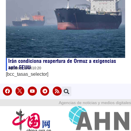
Irán condiciona reapertura de Ormuz a exigencias
ante EEUU
agosto 8, 2026
10:20
[bcc_tasas_selector]
Agencias de noticias y medios digitales