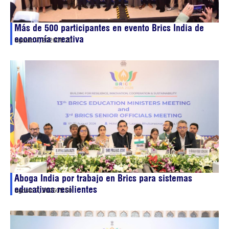
Más de 500 participantes en evento Brics India de
economía creativa
agosto 7, 2026
06:20
Aboga India por trabajo en Brics para sistemas
educativos resilientes
agosto 7, 2026
05:50