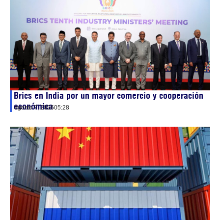
Brics en India por un mayor comercio y cooperación
económica
agosto 7, 2026
05:28