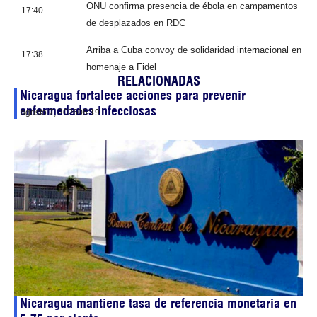
ONU confirma presencia de ébola en campamentos
17:40
de desplazados en RDC
Arriba a Cuba convoy de solidaridad internacional en
17:38
homenaje a Fidel
RELACIONADAS
Nicaragua fortalece acciones para prevenir
enfermedades infecciosas
agosto 7, 2026
06:19
Nicaragua mantiene tasa de referencia monetaria en