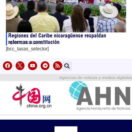
Regiones del Caribe nicaragüense respaldan
reformas a constitución
agosto 6, 2026
21:32
[bcc_tasas_selector]
Agencias de noticias y medios digitales