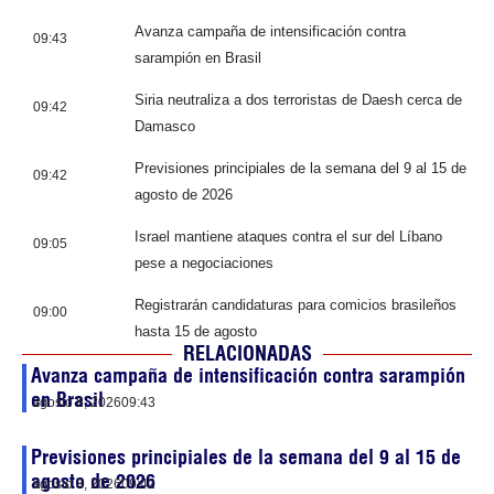
Avanza campaña de intensificación contra
09:43
sarampión en Brasil
Siria neutraliza a dos terroristas de Daesh cerca de
09:42
Damasco
Previsiones principiales de la semana del 9 al 15 de
09:42
agosto de 2026
Israel mantiene ataques contra el sur del Líbano
09:05
pese a negociaciones
Registrarán candidaturas para comicios brasileños
09:00
hasta 15 de agosto
RELACIONADAS
Avanza campaña de intensificación contra sarampión
en Brasil
agosto 8, 2026
09:43
Previsiones principiales de la semana del 9 al 15 de
agosto de 2026
agosto 8, 2026
09:42