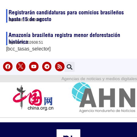
Registrarán candidaturas para comicios brasileños
hasta 15 de agosto
agosto 8, 2026
09:00
Amazonía brasileña registra menor deforestación
histórica
agosto 8, 2026
08:51
[bcc_tasas_selector]
Agencias de noticias y medios digitales