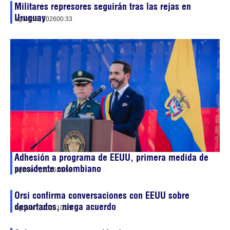
Militares represores seguirán tras las rejas en
Uruguay
agosto 8, 2026
00:33
Adhesión a programa de EEUU, primera medida de
presidente colombiano
agosto 7, 2026
20:57
Orsi confirma conversaciones con EEUU sobre
deportados, niega acuerdo
agosto 7, 2026
10:25