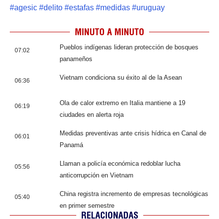
#
agesic
#
delito
#
estafas
#
medidas
#
uruguay
MINUTO A MINUTO
Pueblos indígenas lideran protección de bosques
07:02
panameños
Vietnam condiciona su éxito al de la Asean
06:36
Ola de calor extremo en Italia mantiene a 19
06:19
ciudades en alerta roja
Medidas preventivas ante crisis hídrica en Canal de
06:01
Panamá
Llaman a policía económica redoblar lucha
05:56
anticorrupción en Vietnam
China registra incremento de empresas tecnológicas
05:40
en primer semestre
RELACIONADAS