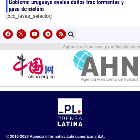
Gobierno uruguayo evalúa daños tras tormentas y
paso de ciclón
agosto 7, 2026
09:00
[bcc_tasas_selector]
Agencias de noticias y medios digitales
© 2016-2026 Agencia Informativa Latinoamericana S.A.