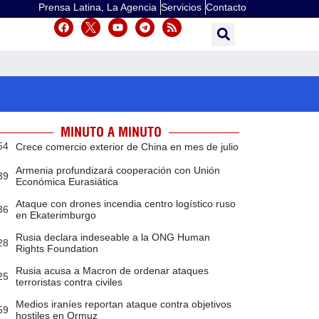
Prensa Latina, La Agencia
Servicios
Contacto
MINUTO A MINUTO
54
Crece comercio exterior de China en mes de julio
Armenia profundizará cooperación con Unión
39
Económica Eurasiática
Ataque con drones incendia centro logístico ruso
36
en Ekaterimburgo
Rusia declara indeseable a la ONG Human
28
Rights Foundation
Rusia acusa a Macron de ordenar ataques
25
terroristas contra civiles
Medios iraníes reportan ataque contra objetivos
59
hostiles en Ormuz