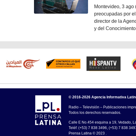
Montevideo, 3 ago 
preocupadas por el 
director de la Agen
y del Conocimiento
© 2016-2026 Agencia Informativa Lati
Radio – Televisión – Publicaciones impre
Todos los derechos reservados.
Calle E No.454 esquina a 19, Vedado, 
Teléf: (+53) 7 838 3496, (+53) 7 838 349
Prensa Latina © 2023 .