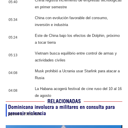
China registra incremento de empresas tecnológicas
05:40
en primer semestre
China con evolución favorable del consumo,
05:34
inversión e industria
Este de China bajo los efectos de Dolphin, próximo
05:24
a tocar tierra
Vietnam busca equilibrio entre control de armas y
05:13
actividades civiles
Musk prohibió a Ucrania usar Starlink para atacar a
04:08
Rusia
La Habana acogerá festival de cine ruso del 10 al 16
04:08
de agosto
RELACIONADAS
Dominicana involucra a militares en consulta para
prevenir violencia
agosto 6, 2026
14:29