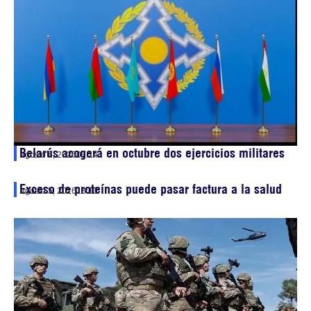
Belarús acogerá en octubre dos ejercicios militares
agosto 6, 2026
03:14
Exceso de proteínas puede pasar factura a la salud
agosto 5, 2026
13:10