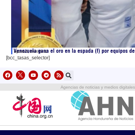
Venezuela gana el oro en la espada (f) por equipos 
agosto 8, 2026
15:52
[bcc_tasas_selector]
Agencias de noticias y medios digitales