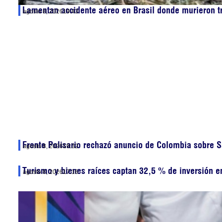
Lamentan accidente aéreo en Brasil donde murieron t
agosto 8, 2026
19:43
Frente Polisario rechazó anuncio de Colombia sobre S
agosto 8, 2026
19:32
Turismo y bienes raíces captan 32,5 % de inversión 
agosto 8, 2026
17:16