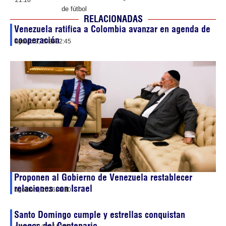
21:18
de fútbol
RELACIONADAS
Venezuela ratifica a Colombia avanzar en agenda de
cooperación
agosto 9, 2026
22:45
Proponen al Gobierno de Venezuela restablecer
relaciones con Israel
agosto 9, 2026
20:30
Santo Domingo cumple y estrellas conquistan
Juegos del Centenario