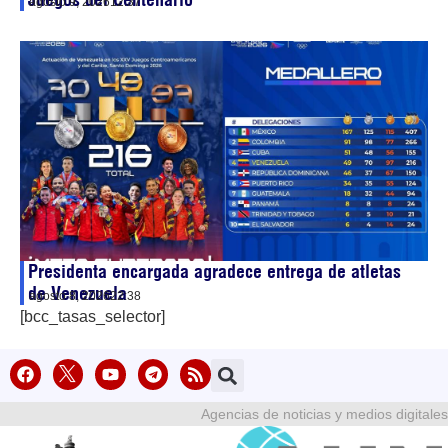
agosto 9, 2026
12:37
Presidenta encargada agradece entrega de atletas
de Venezuela
agosto 8, 2026
22:38
[bcc_tasas_selector]
Agencias de noticias y medios digitales