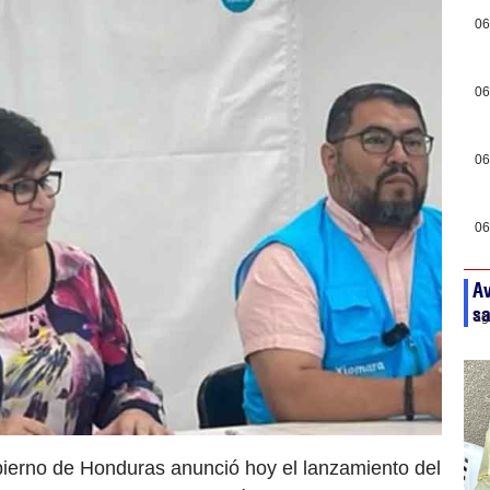
06
06
06
06
Av
sa
ag
bierno de Honduras anunció hoy el lanzamiento del