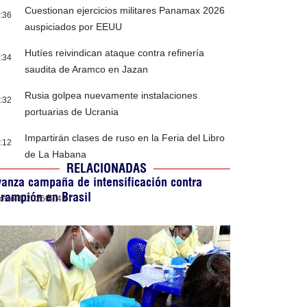
Cuestionan ejercicios militares Panamax 2026
:36
auspiciados por EEUU
Hutíes reivindican ataque contra refinería
:34
saudita de Aramco en Jazan
Rusia golpea nuevamente instalaciones
:32
portuarias de Ucrania
Impartirán clases de ruso en la Feria del Libro
:12
de La Habana
RELACIONADAS
anza campaña de intensificación contra
rampión en Brasil
osto 8, 2026
09:43