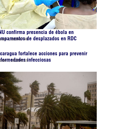
U confirma presencia de ébola en
ampamentos de desplazados en RDC
osto 7, 2026
17:40
caragua fortalece acciones para prevenir
nfermedades infecciosas
osto 7, 2026
06:19