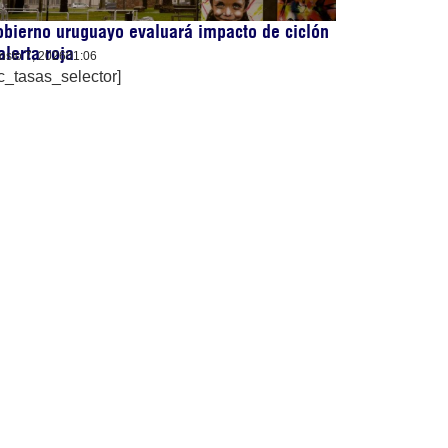
bierno uruguayo evaluará impacto de ciclón
alerta roja
osto 7, 2026
01:06
c_tasas_selector]