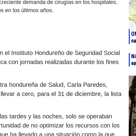
reciente demanda de cirugías en los hospitales,
 en los últimos años.
ON
c
ag
n el Instituto Hondureño de Seguridad Social
Ni
ica con jornadas realizadas durante los fines
e
ag
stra hondureña de Salud, Carla Paredes,
llevar a cero, para el 31 de diciembre, la lista
las tardes y las noches, solo se operaban
tunidad de no optimizar los recursos con los
que ha llevado a una situación como la que