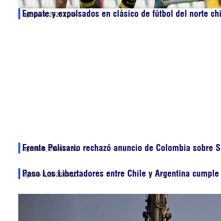
Empate y expulsados en clásico de fútbol del norte ch
agosto 8, 2026
21:04
Frente Polisario rechazó anuncio de Colombia sobre S
agosto 8, 2026
19:32
Paso Los Libertadores entre Chile y Argentina cumple
agosto 8, 2026
13:10