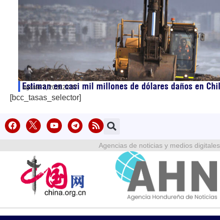
Estiman en casi mil millones de dólares daños en Chi
agosto 7, 2026
22:37
[bcc_tasas_selector]
Agencias de noticias y medios digitales