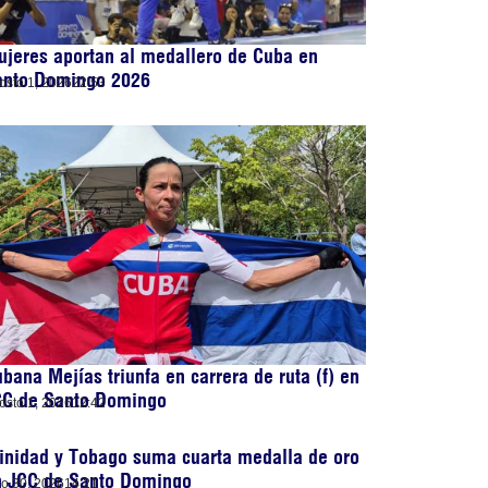
jeres aportan al medallero de Cuba en
anto Domingo 2026
osto 1, 2026
22:53
bana Mejías triunfa en carrera de ruta (f) en
CC de Santo Domingo
osto 1, 2026
12:42
inidad y Tobago suma cuarta medalla de oro
n JCC de Santo Domingo
lio 30, 2026
14:21