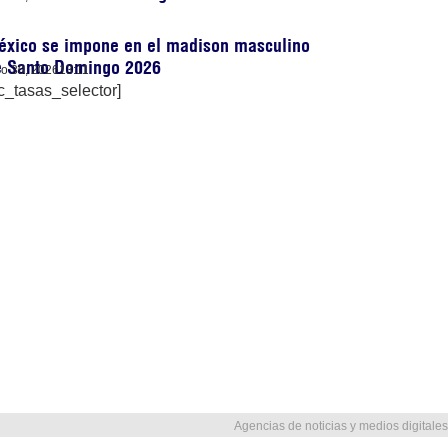
éxico se impone en el madison masculino
e Santo Domingo 2026
lio 30, 2026
13:11
c_tasas_selector]
Agencias de noticias y medios digitales