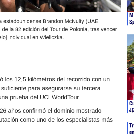
Mu
ista estadounidense Brandon McNulty (UAE
S
ag
 la 82 edición del Tour de Polonia, tras vencer
loj individual en Wieliczka.
 los 12,5 kilómetros del recorrido con un
suficiente para asegurarse su tercera
e una prueba del UCI WorldTour.
Cu
J
 26 años confirmó el dominio mostrado
ag
utación como uno de los especialistas más
Tr
e
ju