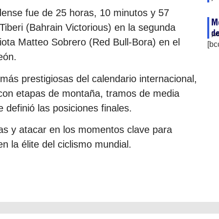
ense fue de 25 horas, 10 minutos y 57
M
Tiberi (Bahrain Victorious) en la segunda
d
ju
iota Matteo Sobrero (Red Bull-Bora) en el
[bc
eón.
más prestigiosas del calendario internacional,
e con etapas de montaña, tramos de media
 definió las posiciones finales.
s y atacar en los momentos clave para
en la élite del ciclismo mundial.