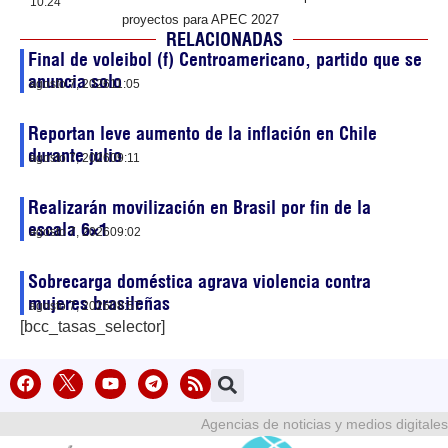
10:24
proyectos para APEC 2027
RELACIONADAS
Final de voleibol (f) Centroamericano, partido que se
anuncia solo
agosto 7, 2026
11:05
Reportan leve aumento de la inflación en Chile
durante julio
agosto 7, 2026
09:11
Realizarán movilización en Brasil por fin de la
escala 6×1
agosto 7, 2026
09:02
Sobrecarga doméstica agrava violencia contra
mujeres brasileñas
agosto 7, 2026
08:57
[bcc_tasas_selector]
Agencias de noticias y medios digitales