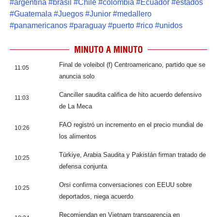
#
argentina
#
brasil
#
Chile
#
colombia
#
Ecuador
#
estados
#
Guatemala
#
Juegos
#
Junior
#
medallero
#
panamericanos
#
paraguay
#
puerto
#
rico
#
unidos
MINUTO A MINUTO
Final de voleibol (f) Centroamericano, partido que se
11:05
anuncia solo
Canciller saudita califica de hito acuerdo defensivo
11:03
de La Meca
FAO registró un incremento en el precio mundial de
10:26
los alimentos
Türkiye, Arabia Saudita y Pakistán firman tratado de
10:25
defensa conjunta
Orsi confirma conversaciones con EEUU sobre
10:25
deportados, niega acuerdo
Recomiendan en Vietnam transparencia en