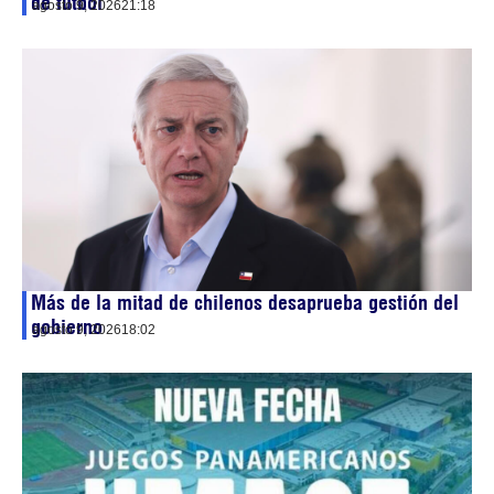
de fútbol
agosto 9, 2026
21:18
Más de la mitad de chilenos desaprueba gestión del
gobierno
agosto 9, 2026
18:02