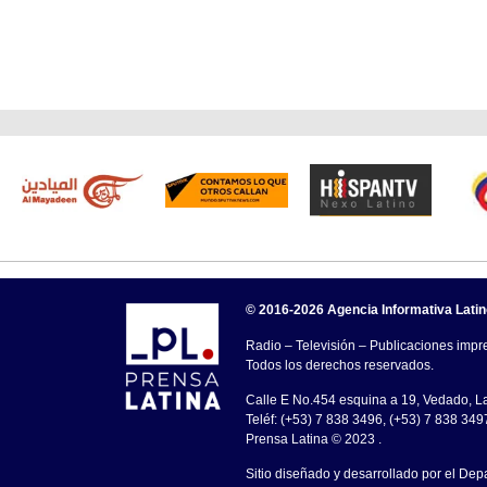
© 2016-2026 Agencia Informativa Lati
Radio – Televisión – Publicaciones impre
Todos los derechos reservados.
Calle E No.454 esquina a 19, Vedado, 
Teléf: (+53) 7 838 3496, (+53) 7 838 349
Prensa Latina © 2023 .
Sitio diseñado y desarrollado por el Dep