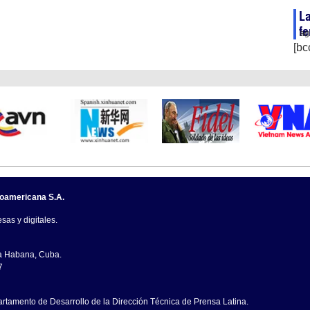
La
fe
ag
[bc
noamericana S.A.
sas y digitales.
La Habana, Cuba.
7
artamento de Desarrollo de la Dirección Técnica de Prensa Latina.