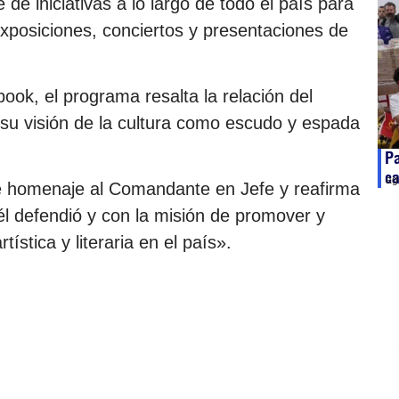
de iniciativas a lo largo de todo el país para
 exposiciones, conciertos y presentaciones de
ok, el programa resalta la relación del
su visión de la cultura como escudo y espada
Pa
ca
ag
de homenaje al Comandante en Jefe y reafirma
l defendió y con la misión de promover y
ística y literaria en el país».