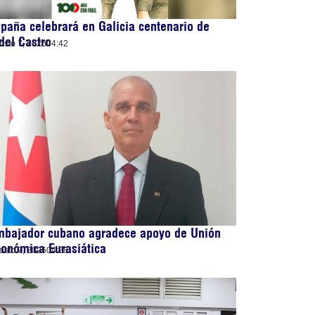
paña celebrará en Galicia centenario de
del Castro
osto 7, 2026
04:42
mbajador cubano agradece apoyo de Unión
onómica Eurasiática
osto 7, 2026
04:28