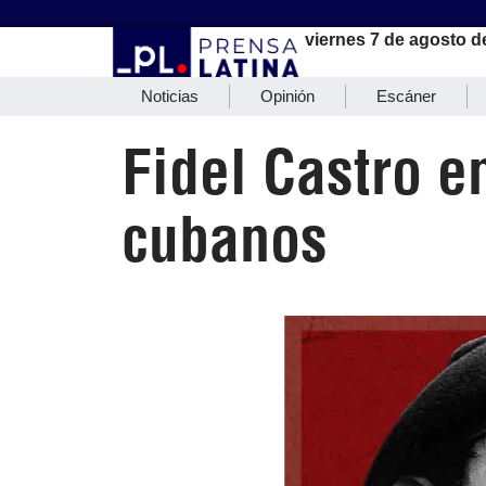
viernes 7 de agosto d
Noticias
Opinión
Escáner
Fidel Castro e
cubanos