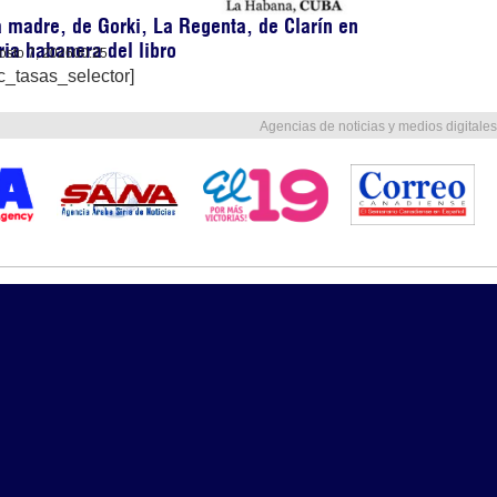
 madre, de Gorki, La Regenta, de Clarín en
ria habanera del libro
osto 7, 2026
00:25
c_tasas_selector]
Agencias de noticias y medios digitales