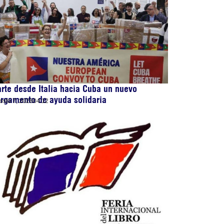
rte desde Italia hacia Cuba un nuevo
rgamento de ayuda solidaria
osto 7, 2026
04:12