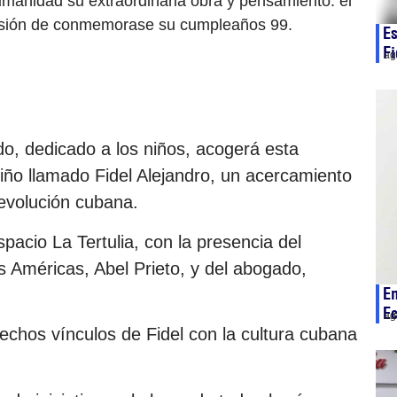
umanidad su extraordinaria obra y pensamiento: el
asión de conmemorase su cumpleaños 99.
Es
Fi
ag
o, dedicado a los niños, acogerá esta
iño llamado Fidel Alejandro, un acercamiento
 Revolución cubana.
spacio La Tertulia, con la presencia del
as Américas, Abel Prieto, y del abogado,
E
Ec
ag
echos vínculos de Fidel con la cultura cubana