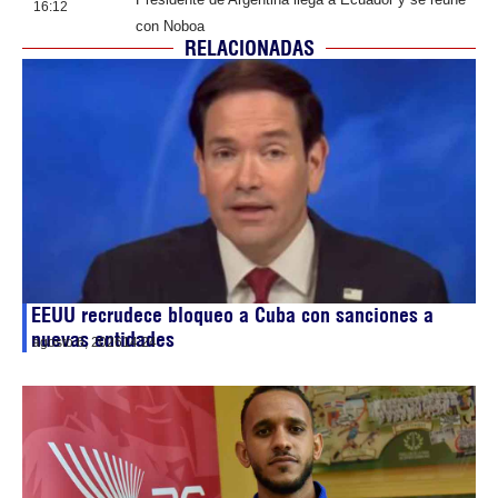
16:12
con Noboa
RELACIONADAS
EEUU recrudece bloqueo a Cuba con sanciones a
nuevas entidades
agosto 6, 2026
14:24