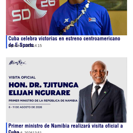
Cuba celebra victorias en estreno centroamericano
de E-Sports
agosto 6, 2026
14:15
Primer ministro de Namibia realizará visita oficial a
Cuba
agosto 6, 2026
13:51