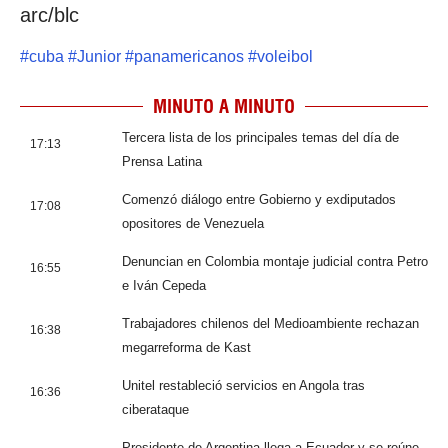
arc/blc
#
cuba
#
Junior
#
panamericanos
#
voleibol
MINUTO A MINUTO
Tercera lista de los principales temas del día de
17:13
Prensa Latina
Comenzó diálogo entre Gobierno y exdiputados
17:08
opositores de Venezuela
Denuncian en Colombia montaje judicial contra Petro
16:55
e Iván Cepeda
Trabajadores chilenos del Medioambiente rechazan
16:38
megarreforma de Kast
Unitel restableció servicios en Angola tras
16:36
ciberataque
Presidente de Argentina llega a Ecuador y se reúne