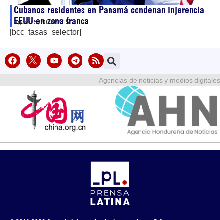
Cubanos residentes en Panamá condenan injerencia
EEUU en zona franca
agosto 5, 2026
22:15
[bcc_tasas_selector]
Agencias de noticias y medios digitales