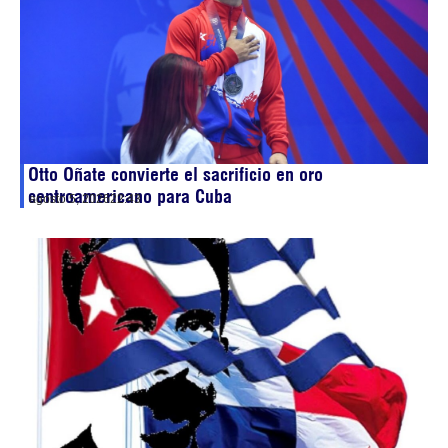
Otto Oñate convierte el sacrificio en oro
centroamericano para Cuba
agosto 5, 2026
22:43