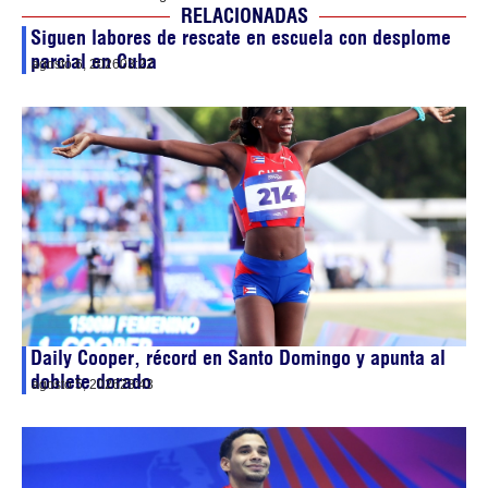
RELACIONADAS
Siguen labores de rescate en escuela con desplome
parcial en Cuba
agosto 6, 2026
03:22
Daily Cooper, récord en Santo Domingo y apunta al
doblete dorado
agosto 5, 2026
23:43