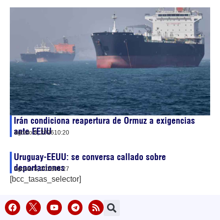
Irán condiciona reapertura de Ormuz a exigencias
ante EEUU
agosto 8, 2026
10:20
Uruguay-EEUU: se conversa callado sobre
deportaciones
agosto 8, 2026
08:27
[bcc_tasas_selector]