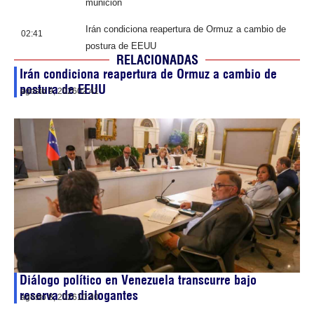
munición
Irán condiciona reapertura de Ormuz a cambio de
02:41
postura de EEUU
RELACIONADAS
Irán condiciona reapertura de Ormuz a cambio de
postura de EEUU
agosto 9, 2026
02:41
Diálogo político en Venezuela transcurre bajo
reserva de dialogantes
agosto 8, 2026
10:40