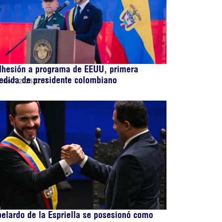
dhesión a programa de EEUU, primera
edida de presidente colombiano
osto 7, 2026
20:57
elardo de la Espriella se posesionó como