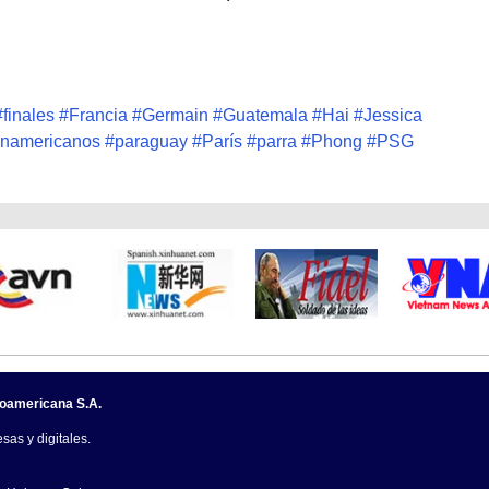
#
finales
#
Francia
#
Germain
#
Guatemala
#
Hai
#
Jessica
namericanos
#
paraguay
#
París
#
parra
#
Phong
#
PSG
noamericana S.A.
sas y digitales.