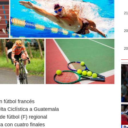
21
20
20
n fútbol francés
lta Ciclística a Guatemala
de fútbol (F) regional
 con cuatro finales
Do