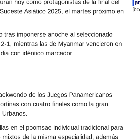
guran hoy como protagonistas de la final del
pr
ag
[bc
udeste Asiático 2025, el martes próximo en
to tras imponerse anoche al seleccionado
 2-1, mientras las de Myanmar vencieron en
ndia con idéntico marcador.
 taekwondo de los Juegos Panamericanos
ortinas con cuatro finales como la gran
s Urbanos.
as en el poomsae individual tradicional para
bre mixtos de la misma especialidad, además