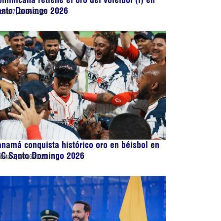
anto Domingo 2026
osto 7, 2026
21:26
namá conquista histórico oro en béisbol en
CC Santo Domingo 2026
osto 7, 2026
21:21