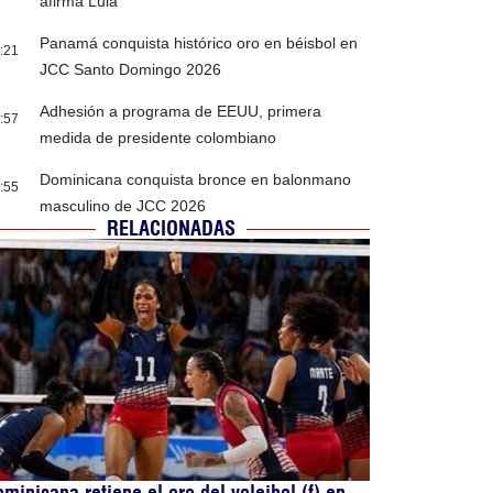
afirma Lula
Panamá conquista histórico oro en béisbol en
:21
JCC Santo Domingo 2026
Adhesión a programa de EEUU, primera
:57
medida de presidente colombiano
Dominicana conquista bronce en balonmano
:55
masculino de JCC 2026
RELACIONADAS
minicana retiene el oro del voleibol (f) en