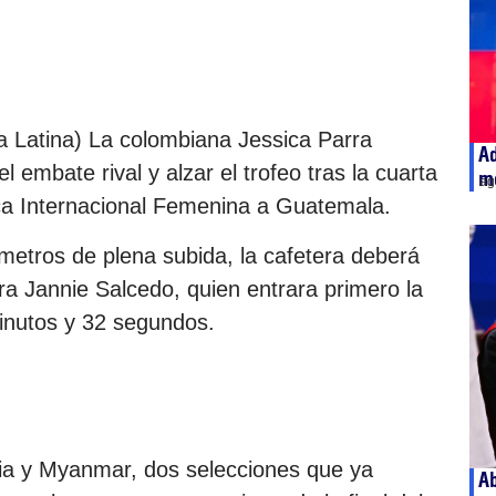
 Latina) La colombiana Jessica Parra
A
l embate rival y alzar el trofeo tras la cuarta
m
ag
tica Internacional Femenina a Guatemala.
ómetros de plena subida, la cafetera deberá
ra Jannie Salcedo, quien entrara primero la
inutos y 32 segundos.
lia y Myanmar, dos selecciones que ya
Ab