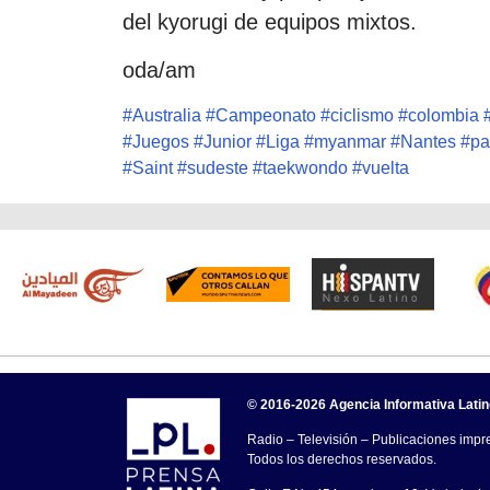
del kyorugi de equipos mixtos.
oda/am
#
Australia
#
Campeonato
#
ciclismo
#
colombia
#
Juegos
#
Junior
#
Liga
#
myanmar
#
Nantes
#
pa
#
Saint
#
sudeste
#
taekwondo
#
vuelta
© 2016-2026 Agencia Informativa Lati
Radio – Televisión – Publicaciones impre
Todos los derechos reservados.