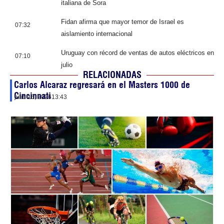
italiana de Sora
Fidan afirma que mayor temor de Israel es
07:32
aislamiento internacional
Uruguay con récord de ventas de autos eléctricos en
07:10
julio
RELACIONADAS
Carlos Alcaraz regresará en el Masters 1000 de
Cincinnati
julio 16, 2026
13:43