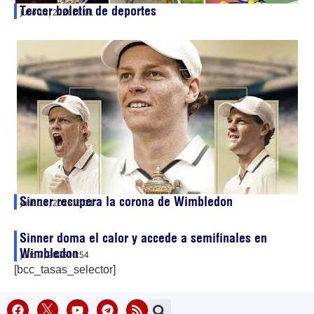
Tercer boletín de deportes
julio 12, 2026
18:01
Sinner recupera la corona de Wimbledon
julio 12, 2026
16:31
Sinner doma el calor y accede a semifinales en
Wimbledon
julio 7, 2026
10:54
[bcc_tasas_selector]