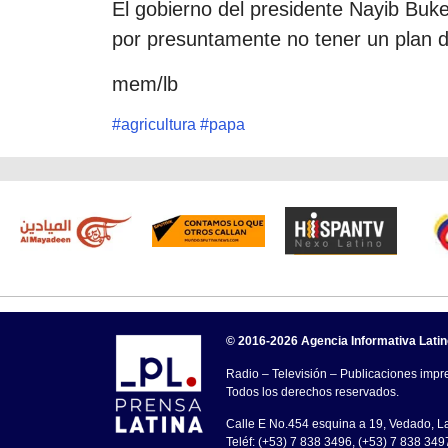
El gobierno del presidente Nayib Buke
por presuntamente no tener un plan de
mem/lb
#
agricultura
#
papa
© 2016-2026 Agencia Informativa Lati
Radio – Televisión – Publicaciones impre
Todos los derechos reservados.
Calle E No.454 esquina a 19, Vedado, 
Teléf: (+53) 7 838 3496, (+53) 7 838 349