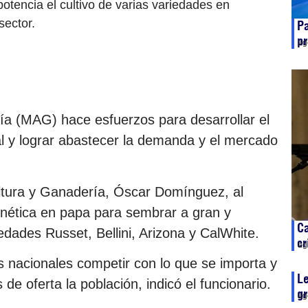
otencia el cultivo de varias variedades en
sector.
Pa
p
ag
ría (MAG) hace esfuerzos para desarrollar el
nal y lograr abastecer la demanda y el mercado
cultura y Ganadería, Óscar Domínguez, al
enética en papa para sembrar a gran y
Ca
edades Russet, Bellini, Arizona y CalWhite.
cr
ag
es nacionales competir con lo que se importa y
Le
de oferta la población, indicó el funcionario.
g
ag