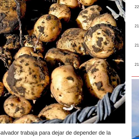
22
21
21
21
alvador trabaja para dejar de depender de la