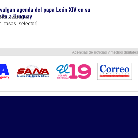
vulgan agenda del papa León XIV en su
sita a Uruguay
osto 5, 2026
11:40
c_tasas_selector]
Agencias de noticias y medios digitales