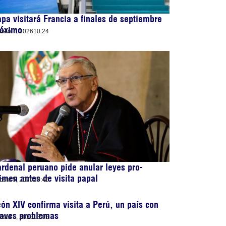
pa visitará Francia a finales de septiembre
róximo
osto 7, 2026
10:24
rdenal peruano pide anular leyes pro-
imen antes de visita papal
osto 5, 2026
20:46
ón XIV confirma visita a Perú, un país con
raves problemas
osto 5, 2026
13:05