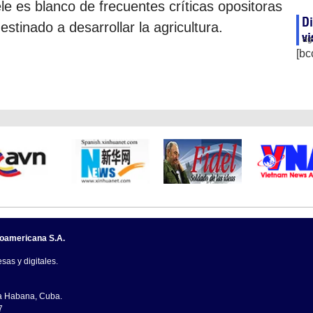
le es blanco de frecuentes críticas opositoras
Di
stinado a desarrollar la agricultura.
vi
ag
[bc
noamericana S.A.
sas y digitales.
La Habana, Cuba.
7