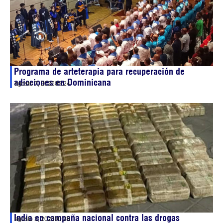
Programa de arteterapia para recuperación de
adicciones en Dominicana
agosto 7, 2026
09:24
India en campaña nacional contra las drogas
agosto 3, 2026
00:28