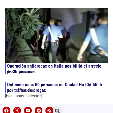
Operación antidrogas en Italia posibilitó el arresto
de 35 personas
julio 22, 2026
09:42
Detienen unas 50 personas en Ciudad Ho Chi Minh
por tráfico de drogas
julio 22, 2026
05:55
[bcc_tasas_selector]