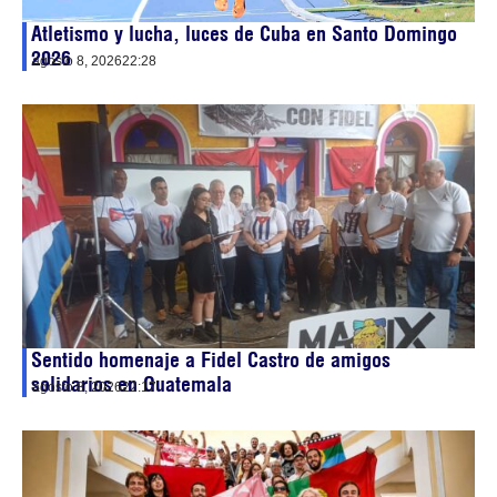
Atletismo y lucha, luces de Cuba en Santo Domingo
2026
agosto 8, 2026
22:28
Sentido homenaje a Fidel Castro de amigos
solidarios en Guatemala
agosto 8, 2026
22:17