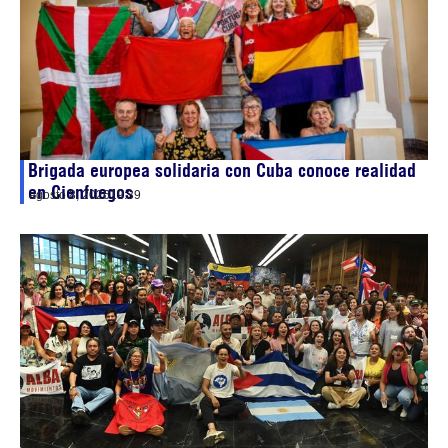
Brigada europea solidaria con Cuba conoce realidad
en Cienfuegos
agosto 8, 2026
19:39