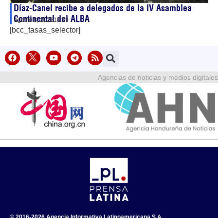
Díaz-Canel recibe a delegados de la IV Asamblea
Continental del ALBA
agosto 8, 2026
18:29
[bcc_tasas_selector]
Agencias de noticias y medios digitales
© 2016-2026 Agencia Informativa Latinoamericana S.A.