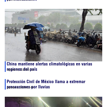
China mantiene alertas climatológicas en varias
regiones del país
agosto 4, 2026
05:14
Protección Civil de México llama a extremar
precauciones por lluvias
agosto 2, 2026
12:44