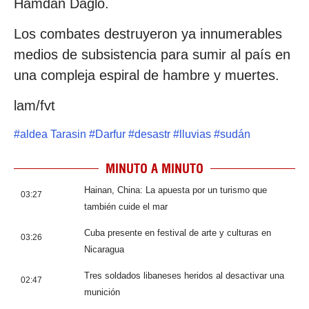
Hamdan Daglo.
Los combates destruyeron ya innumerables
medios de subsistencia para sumir al país en
una compleja espiral de hambre y muertes.
lam/fvt
#
aldea Tarasin
#
Darfur
#
desastr
#
lluvias
#
sudán
MINUTO A MINUTO
Hainan, China: La apuesta por un turismo que
03:27
también cuide el mar
Cuba presente en festival de arte y culturas en
03:26
Nicaragua
Tres soldados libaneses heridos al desactivar una
02:47
munición