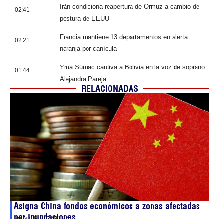
Irán condiciona reapertura de Ormuz a cambio de
02:41
postura de EEUU
Francia mantiene 13 departamentos en alerta
02:21
naranja por canícula
Yma Súmac cautiva a Bolivia en la voz de soprano
01:44
Alejandra Pareja
RELACIONADAS
Asigna China fondos económicos a zonas afectadas
por inundaciones
agosto 6, 2026
00:26