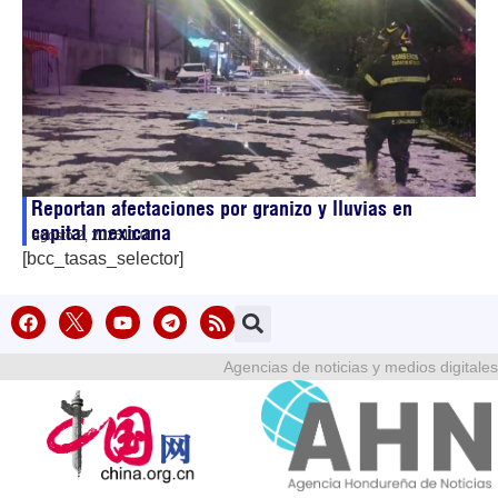
Reportan afectaciones por granizo y lluvias en
capital mexicana
agosto 2, 2026
11:01
[bcc_tasas_selector]
Agencias de noticias y medios digitales