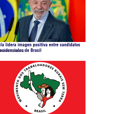
la lidera imagen positiva entre candidatos
esidenciales de Brasil
osto 6, 2026
12:52