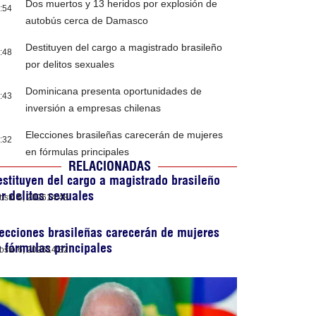
Dos muertos y 13 heridos por explosión de
:54
autobús cerca de Damasco
Destituyen del cargo a magistrado brasileño
:48
por delitos sexuales
Dominicana presenta oportunidades de
:43
inversión a empresas chilenas
Elecciones brasileñas carecerán de mujeres
:32
en fórmulas principales
RELACIONADAS
stituyen del cargo a magistrado brasileño
r delitos sexuales
osto 6, 2026
14:48
ecciones brasileñas carecerán de mujeres
 fórmulas principales
osto 6, 2026
14:32