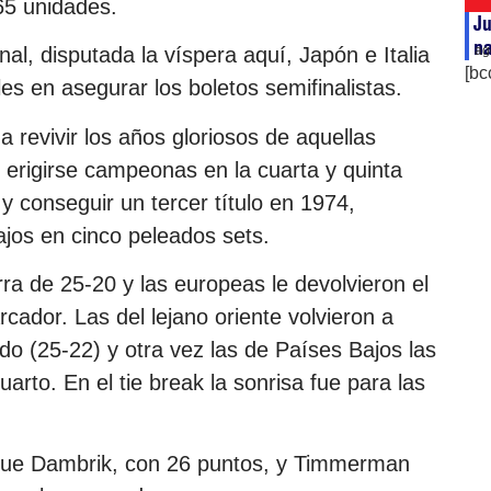
65 unidades.
Ju
na
ag
nal, disputada la víspera aquí, Japón e Italia
[bc
les en asegurar los boletos semifinalistas.
 revivir los años gloriosos de aquellas
 erigirse campeonas en la cuarta y quinta
y conseguir un tercer título en 1974,
ajos en cinco peleados sets.
rra de 25-20 y las europeas le devolvieron el
ador. Las del lejano oriente volvieron a
odo (25-22) y otra vez las de Países Bajos las
arto. En el tie break la sonrisa fue para las
hoque Dambrik, con 26 puntos, y Timmerman