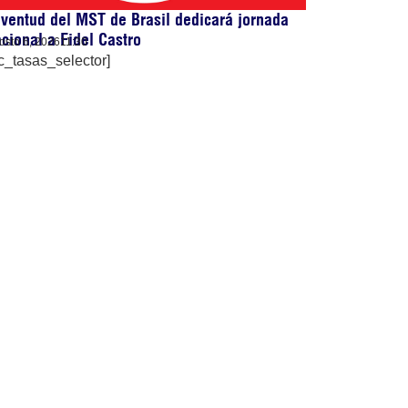
ventud del MST de Brasil dedicará jornada
cional a Fidel Castro
osto 6, 2026
11:30
c_tasas_selector]