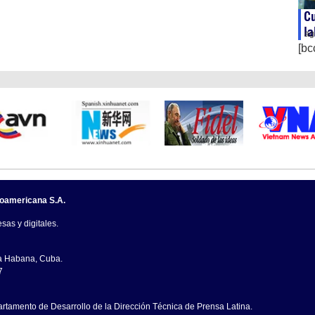
C
la
ag
[bc
noamericana S.A.
sas y digitales.
La Habana, Cuba.
7
artamento de Desarrollo de la Dirección Técnica de Prensa Latina.