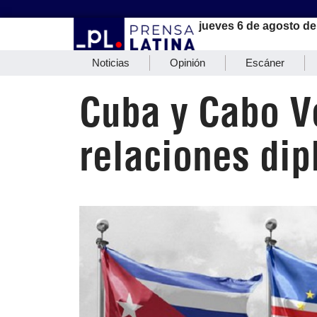
jueves 6 de agosto de
Noticias
Opinión
Escáner
Cuba y Cabo V
relaciones di