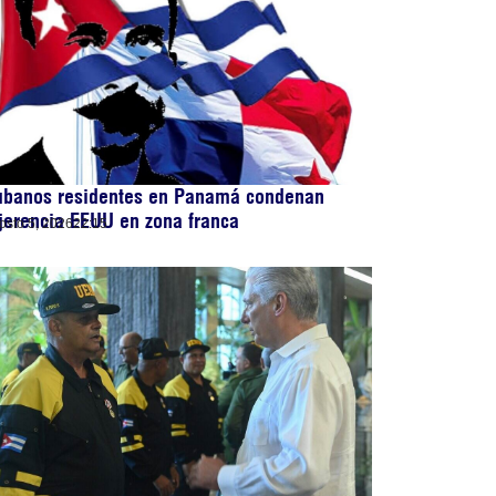
ubanos residentes en Panamá condenan
jerencia EEUU en zona franca
osto 5, 2026
22:15