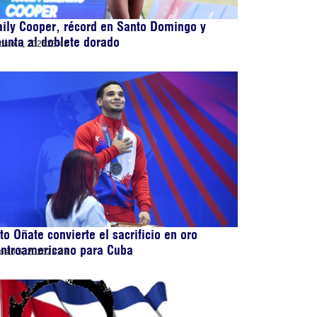
ily Cooper, récord en Santo Domingo y
unta al doblete dorado
osto 5, 2026
23:43
to Oñate convierte el sacrificio en oro
entroamericano para Cuba
osto 5, 2026
22:43