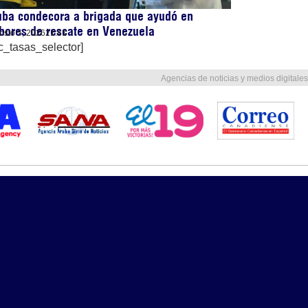
uba condecora a brigada que ayudó en
bores de rescate en Venezuela
osto 5, 2026
21:41
c_tasas_selector]
Agencias de noticias y medios digitales