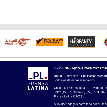
© 2016-2026 Agencia Informativa Lati
Radio – Televisión – Publicaciones impre
Todos los derechos reservados.
Calle E No.454 esquina a 19, Vedado, 
Teléf: (+53) 7 838 3496, (+53) 7 838 349
Prensa Latina © 2023 .
Sitio diseñado y desarrollado por el Dep