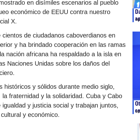
mostrado en disímiles escenarios al pueblo
Da
oqueo económico de EEUU contra nuestro
ap
ag
cial X.
e cientos de ciudadanos caboverdianos en
perior y ha brindado cooperación en las ramas
 la nación africana ha respaldado a la isla en
las Naciones Unidas sobre los daños del
ciero.
históricos y sólidos durante medio siglo,
 la fraternidad y la solidaridad. Cuba y Cabo
Ot
ualdad y justicia social y trabajan juntos,
c
ag
 cultural y económico.