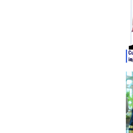
C
in
ag