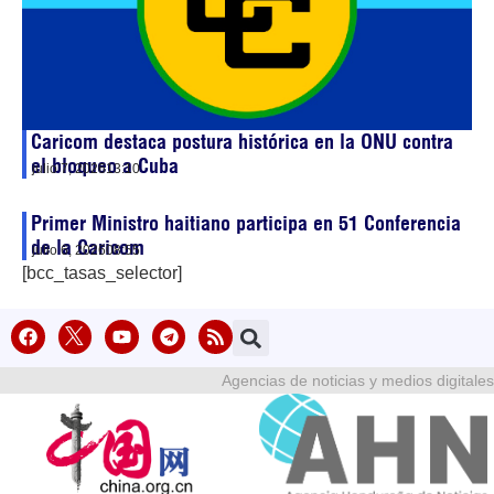
Caricom destaca postura histórica en la ONU contra
el bloqueo a Cuba
julio 7, 2026
13:10
Primer Ministro haitiano participa en 51 Conferencia
de la Caricom
julio 6, 2026
08:55
[bcc_tasas_selector]
Agencias de noticias y medios digitales