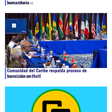
humanitaria
julio 12, 2026
14:41
Comunidad del Caribe respalda proceso de
transición en Haití
julio 10, 2026
09:40