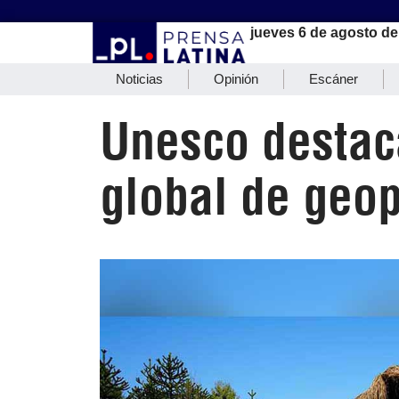
jueves 6 de agosto de
Noticias
Opinión
Escáner
Unesco destac
global de geo