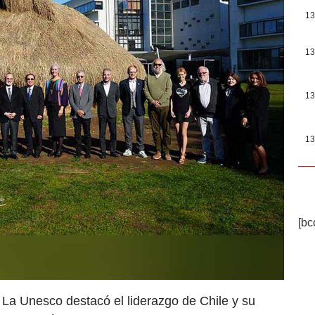
13
13
13
13
[bc
 La Unesco destacó el liderazgo de Chile y su