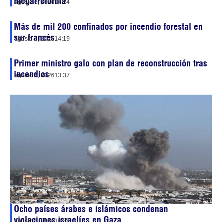
megarreforma
agosto 6, 2026
14:24
Más de mil 200 confinados por incendio forestal en
sur francés
agosto 6, 2026
14:19
Primer ministro galo con plan de reconstrucción tras
incendios
agosto 6, 2026
13:37
Ocho países árabes e islámicos condenan
violaciones israelíes en Gaza
agosto 6, 2026
10:38