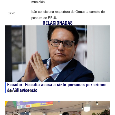
munición
Irán condiciona reapertura de Ormuz a cambio de
02:41
postura de EEUU
RELACIONADAS
Ecuador: Fiscalía acusa a siete personas por crimen
de Villavicencio
agosto 8, 2026
20:25