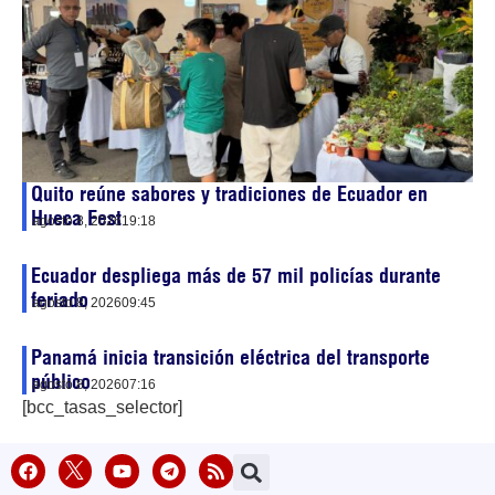
Quito reúne sabores y tradiciones de Ecuador en
Hueca Fest
agosto 8, 2026
19:18
Ecuador despliega más de 57 mil policías durante
feriado
agosto 8, 2026
09:45
Panamá inicia transición eléctrica del transporte
público
agosto 8, 2026
07:16
[bcc_tasas_selector]