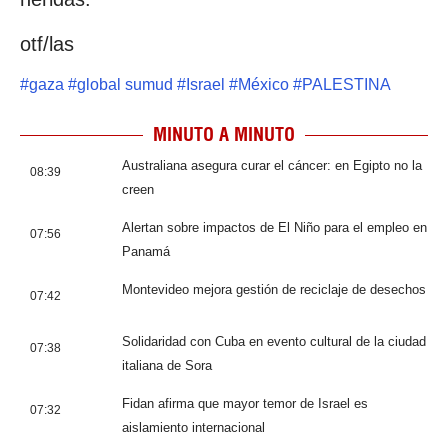
otf/las
#
gaza
#
global sumud
#
Israel
#
México
#
PALESTINA
MINUTO A MINUTO
Australiana asegura curar el cáncer: en Egipto no la
08:39
creen
Alertan sobre impactos de El Niño para el empleo en
07:56
Panamá
Montevideo mejora gestión de reciclaje de desechos
07:42
Solidaridad con Cuba en evento cultural de la ciudad
07:38
italiana de Sora
Fidan afirma que mayor temor de Israel es
07:32
aislamiento internacional