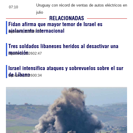
Uruguay con récord de ventas de autos eléctricos en
07:10
julio
RELACIONADAS
Fidan afirma que mayor temor de Israel es
aislamiento internacional
agosto 9, 2026
07:32
Tres soldados libaneses heridos al desactivar una
munición
agosto 9, 2026
02:47
Israel intensifica ataques y sobrevuelos sobre el sur
de Líbano
agosto 9, 2026
00:34