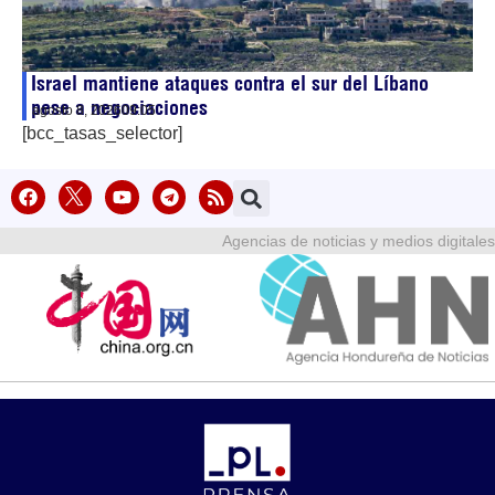
Israel mantiene ataques contra el sur del Líbano
pese a negociaciones
agosto 8, 2026
09:05
[bcc_tasas_selector]
Agencias de noticias y medios digitales